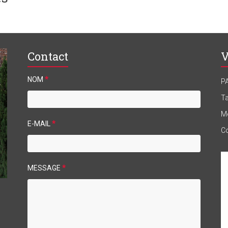
Contact
V
NOM
*
P
Ta
M
E-MAIL
*
Co
MESSAGE
*