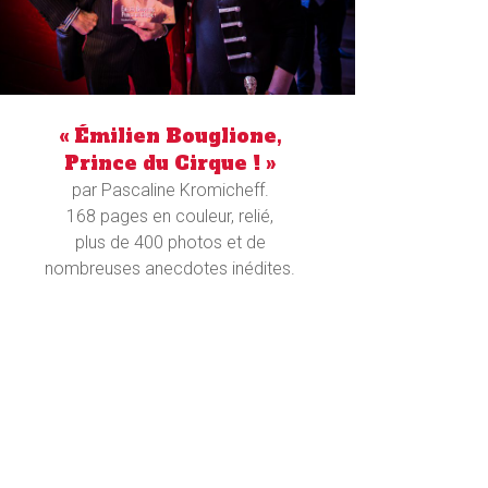
« Émilien Bouglione,
Prince du Cirque ! »
par Pascaline Kromicheff.
168 pages en couleur, relié,
plus de 400 photos et de
nombreuses anecdotes inédites.