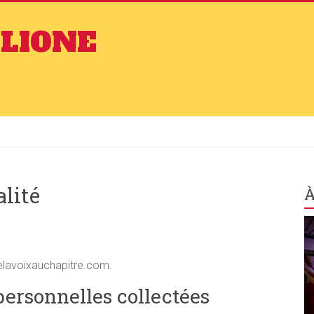
GLIONE
alité
À
delavoixauchapitre.com.
personnelles collectées