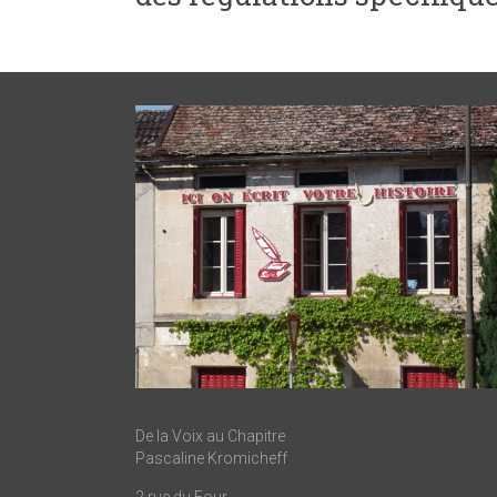
De la Voix au Chapitre
Pascaline Kromicheff
2 rue du Four